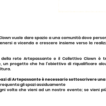
e pubblico, in cui app
ranti professionistə 
temi legati alla figura 
sono trovare un 
alla sua funzione socia
to all'inserimento nel 
situazione del mercato
avoro e professionisti 
n carriera possono 
ondire i loro studi.
lown vuole dare spazio a una comunità dove persone
enersi a vicenda e crescere insieme verso la realiz
ella rete Artepassante e il Collettivo Clown è tr
un progetto che ha l’obiettivo di riqualificare alcun
ltura.
spazi di Artepassante è necessario sottoscrivere una
 frequenta gli spazi assiduamente
ni volta che vieni ad un nostro evento; se vieni più 