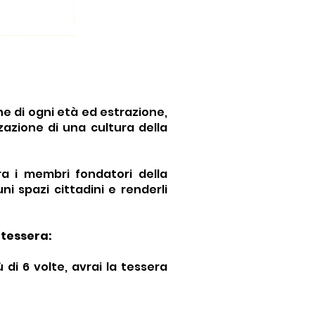
rofondire 
del clown, 
le e alla 
 culturale.
 di ogni età ed estrazione,
zazione di una cultura della
a i membri fondatori della
i spazi cittadini e renderli
 tessera:
di 6 volte, avrai la tessera