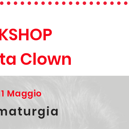
ORKSHOP
ata Clown
'11 Maggio
maturgia
n