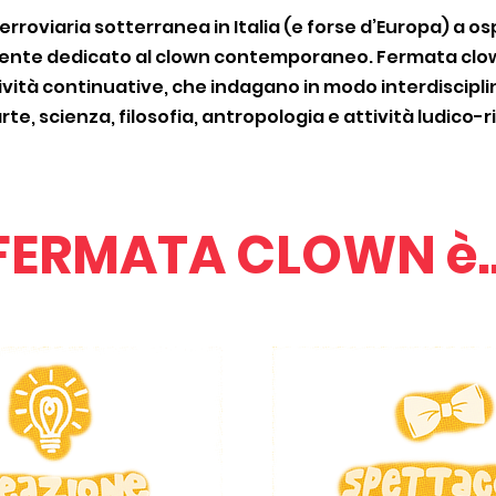
erroviaria sotterranea in Italia (e forse d’Europa) a os
mente dedicato al clown contemporaneo. Fermata clo
ità continuative, che indagano in modo interdisciplin
rte, scienza, filosofia, antropologia e attività ludico-r
FERMATA CLOWN è..