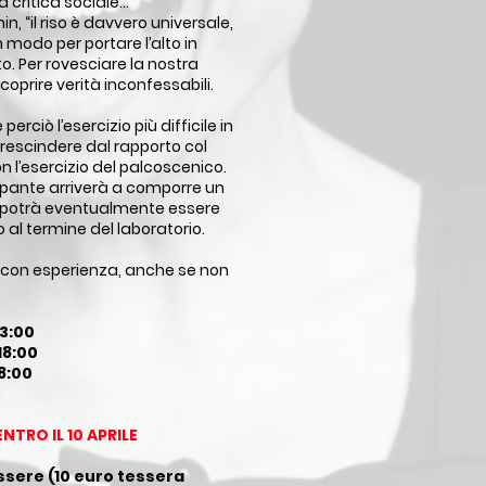
la critica sociale…
, “il riso è davvero universale,
n modo per portare l’alto in
to. Per rovesciare la nostra
coprire verità inconfessabili.
erciò l’esercizio più difficile in
rescindere dal rapporto col
on l’esercizio del palcoscenico.
cipante arriverà a comporre un
 potrà eventualmente essere
 al termine del laboratorio.
 con esperienza, anche se non
23:00
 18:00
18:00
NTRO IL 10 APRILE
e
ssere (
10 euro tessera