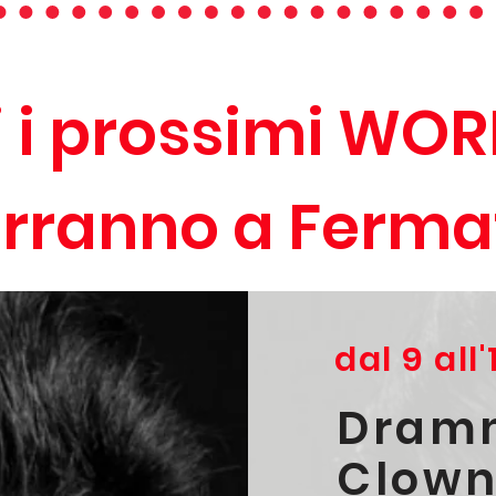
i i prossimi W
terranno a Ferm
dal 9 all
Dram
Clow