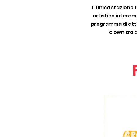
L’unica stazione f
artistico intera
programma di attiv
clown tra a