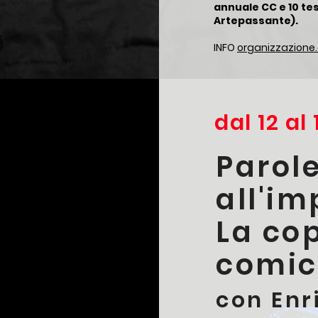
annuale CC e 10 te
Artepassante).
INFO
organizzazione
dal 12 al
Parol
all'im
La co
comi
con Enr