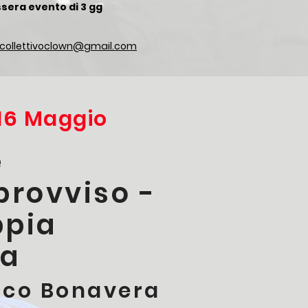
ssera evento di 3 gg
.collettivoclown@gmail.com
 16 Maggio
e
provviso -
ppia
ca
ico Bonavera