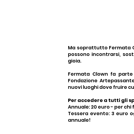
Dove aspi
pos
affiancamen
mondo del l
già i
approf
Ma soprattutto Fermata C
possono incontrarsi, sost
gioia.
Fermata Clown fa parte d
Fondazione Artepassante, 
nuovi luoghi dove fruire cu
Per accedere a tutti gli 
Annuale: 20 euro - per chi
Tessera evento: 3 euro og
annuale!