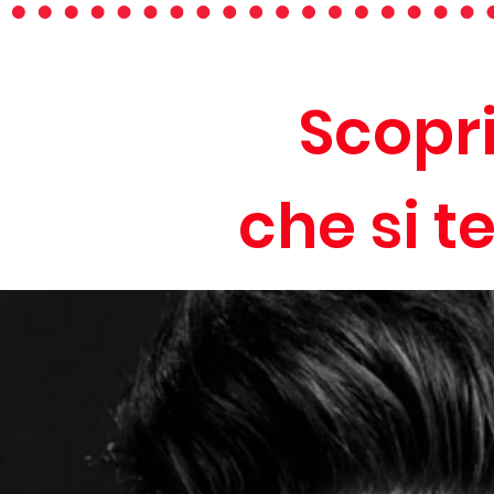
Scopr
che si 