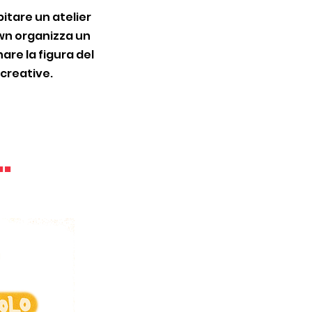
pitare un atelier
wn organizza un
are la figura del
icreative.
.