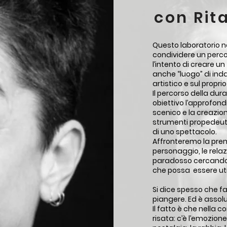
con Rit
Questo laboratorio na
condividere un perc
l’intento di creare 
anche “luogo” di inda
artistico e sul propri
Il percorso della dur
obiettivo l’approfon
scenico e la creazion
strumenti propedeutic
di uno spettacolo.
Affronteremo la prem
personaggio, le relazi
paradosso cercando 
che possa essere uti
Si dice spesso che far
piangere. Ed è asso
Il fatto è che nella co
risata: c’è l’emozione