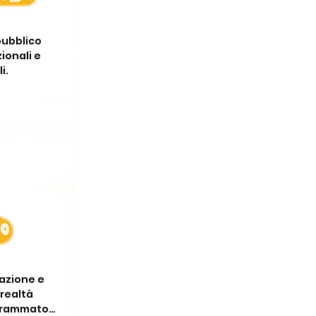
pubblico 
ionali e 
i.
azione e 
realtà 
grammatori 