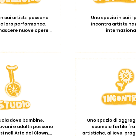
n cui artistə possono 
Uno spazio in cui il 
le loro performance, 
incontra artistə naz
nascere nuove opere 
internazional
d'arte.
uola dove bambinə, 
Uno spazio di aggreg
ovani e adultə possono 
scambio fertile fra 
i nell’Arte del Clown.

artistiche, allievə, pro