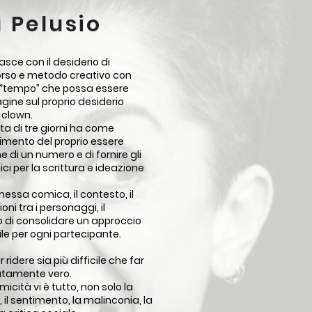
a Pelusio
sce con il desiderio di
orso e metodo creativo con
un “tempo” che possa essere
gine sul proprio desiderio
o clown.
ata di tre giorni ha come
dimento del proprio essere
e di un numero e di fornire gli
i per la scrittura e ideazione
essa comica, il contesto, il
oni tra i personaggi, il
di consolidare un approccio
le per ogni partecipante.
 ridere sia più difficile che far
lutamente vero.
micità vi è tutto, non solo la
, il sentimento, la malinconia, la