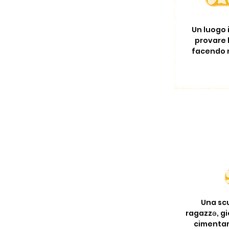
Un luogo i
provare 
facendo 
Una sc
ragazzə, gi
cimentars