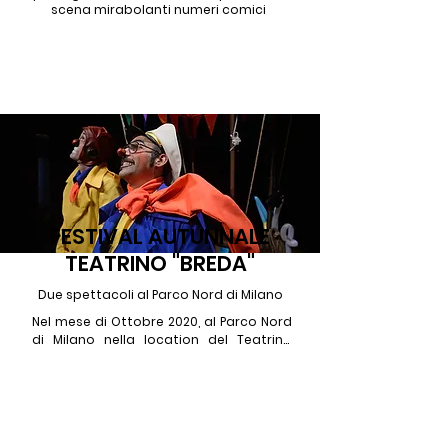
scena mirabolanti numeri comici
FESTIVAL AUTUNNALE
TEATRINO "BREDA"
Due spettacoli al Parco Nord di Milano
Nel mese di Ottobre 2020, al Parco Nord 
di Milano nella location del Teatrino 
Breda si svolgeranno due degli 
spettacoli di punta del Collettivo 
Clown.Clown Spaventati Panettieri l' 11 e 
Balloon Adventures il 25.