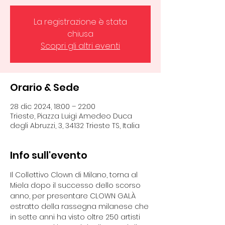
La registrazione è stata
chiusa
Scopri gli altri eventi
Orario & Sede
28 dic 2024, 18:00 – 22:00
Trieste, Piazza Luigi Amedeo Duca
degli Abruzzi, 3, 34132 Trieste TS, Italia
Info sull'evento
Il Collettivo Clown di Milano, torna al 
Miela dopo il successo dello scorso 
anno, per presentare CLOWN GALÀ 
estratto della rassegna milanese che 
in sette anni ha visto oltre 250 artisti 