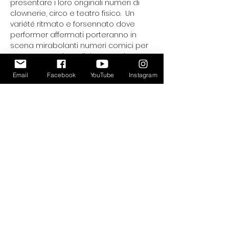
presentare i loro originali numeri di 
clownerie, circo e teatro fisico.  Un 
variété ritmato e forsennato dove 
performer affermati porteranno in 
scena mirabolanti numeri comici per 
una scorpacciata di risate assicurata. 
Sul palco si avvicenderanno alcuni tra 
Email
Facebook
YouTube
Instagram
i saltimbanchi più rinomati della 
rassegna accompagnati 
dall’esplosivo presentatore 
Luca 
D’Addino
 che terrà le redini della 
serata e della follia dei clown.
Acquista i tuoi biglietti online - 
https://www.miela.it/spettacoli/clown-
gala-2/
Condividi questo evento