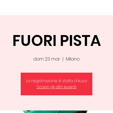
UZIONI
FERMATA CLOWN
CORSI
RASSEGNE
CALEN
FUORI PISTA
dom 23 mar
  |  
Milano
La registrazione è stata chiusa
Scopri gli altri eventi