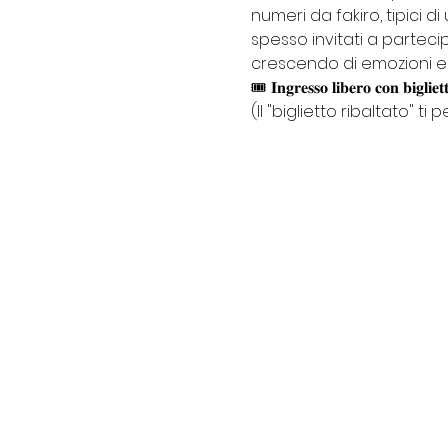
numeri da fakiro, tipici d
spesso invitati a parteci
crescendo di emozioni e in
🎟 𝐈𝐧𝐠𝐫𝐞𝐬𝐬𝐨 𝐥𝐢𝐛𝐞𝐫𝐨 𝐜𝐨𝐧 𝐛𝐢𝐠𝐥𝐢𝐞
(Il "biglietto ribaltato" 