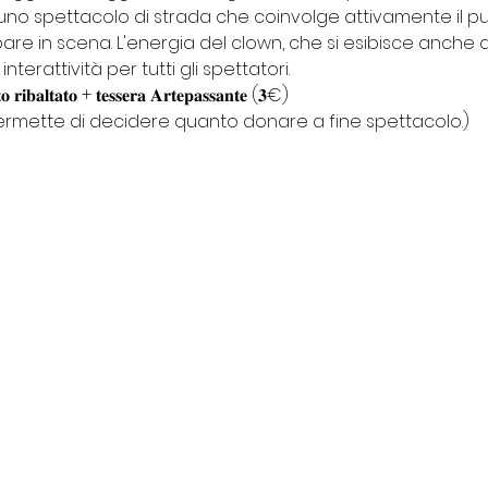
i uno spettacolo di strada che coinvolge attivamente il pub
pare in scena. L'energia del clown, che si esibisce anche 
terattività per tutti gli spettatori.
𝐭𝐨 𝐫𝐢𝐛𝐚𝐥𝐭𝐚𝐭𝐨 + 𝐭𝐞𝐬𝐬𝐞𝐫𝐚 𝐀𝐫𝐭𝐞𝐩𝐚𝐬𝐬𝐚𝐧𝐭𝐞 (𝟑€)
ti permette di decidere quanto donare a fine spettacolo.)