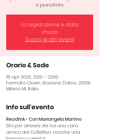
e pianoforte
La registrazione è stata
chiusa
Scopri gli altri eventi
Orario & Sede
18 apr 2026, 21:00 – 23:00
Fermata Clown, Stazione Dateo, 20129
Milano MI, Italia
Info sull'evento
RecidIVA - Con Mariangela Martino
Sta per arrivare da noi una cara 
amica del Collettivo, nonché una 
fantastica artista!