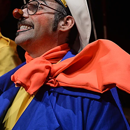
e imperfetto che tro
 sua ragione di vita"