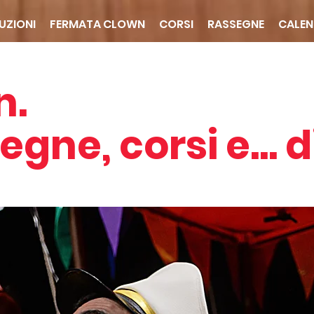
UZIONI
FERMATA CLOWN
CORSI
RASSEGNE
CALEN
n.
egne, corsi e...