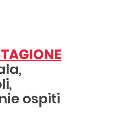
STAGIONE
la,
i,
e ospiti