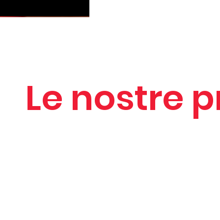
Le nostre p
Boato
Adatto
in
Piazza