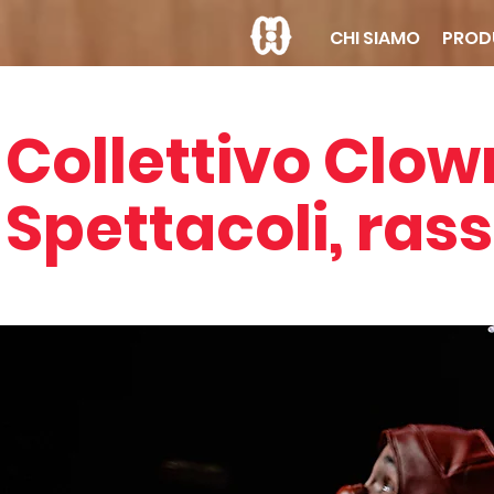
CHI SIAMO
PROD
Collettivo Clow
Spettacoli, rass