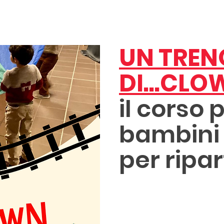
UN TREN
DI...CL
il corso
bambini 
per ripar
SCARICA LA B