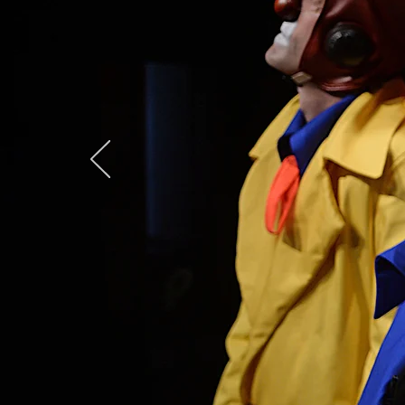
"Il clown è un esser
nell'imperfezione la
Leo Bassi