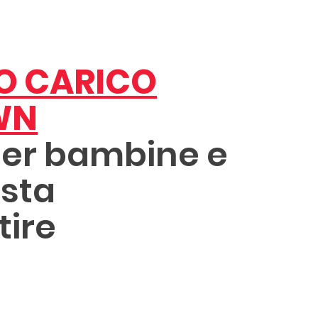
O CARICO
OWN
 per bambine e
sta
tire
ROCHURE