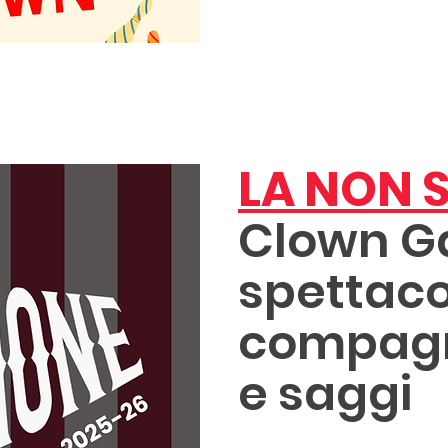
LA NON 
Clown Ga
spettacol
compagni
e saggi