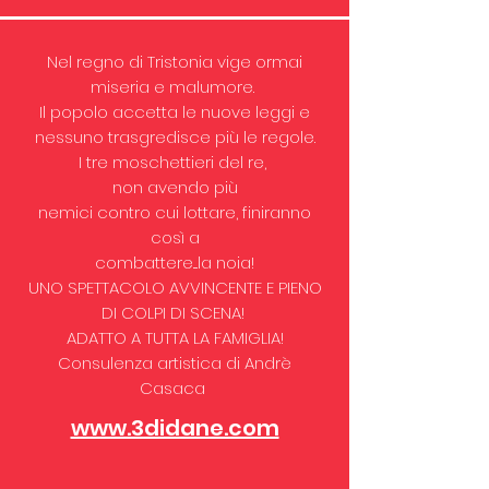
Nel regno di Tristonia vige ormai
miseria e malumore.
Il popolo accetta le nuove leggi e
nessuno trasgredisce più le regole.
I tre moschettieri del re,
non avendo più
nemici contro cui lottare, finiranno
così a
combattere....la noia!
UNO SPETTACOLO AVVINCENTE E PIENO
DI COLPI DI SCENA!
ADATTO A TUTTA LA FAMIGLIA!
Consulenza artistica di Andrè
Casaca
www.3didane.com