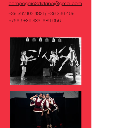
compagnia3didane@gmail.com
+39 392 102 4831
/
+39 366 409
5766
/
+39 333 1689 056